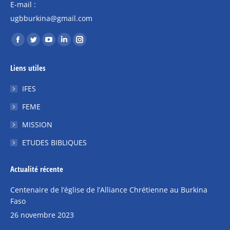
E-mail :
ugbburkina@gmail.com
Trouvez nous sur :
La
La
La
La
La
page
page
page
page
page
Liens utiles
Facebook
Twitter
YouTube
LinkedIn
Instagram
s'ouvre
s'ouvre
s'ouvre
s'ouvre
s'ouvre
IFES
dans
dans
dans
dans
dans
FEME
une
une
une
une
une
MISSION
nouvelle
nouvelle
nouvelle
nouvelle
nouvelle
fenêtre
fenêtre
fenêtre
fenêtre
fenêtre
ETUDES BIBLIQUES
Actualité récente
Centenaire de l’église de l’Alliance Chrétienne au Burkina
Faso
26 novembre 2023