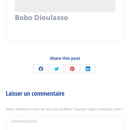
Bobo Dioulasso
Share this post
Partager
Partager
Partager
Partager
sur
sur
sur
sur
Facebook
Twitter
Pinterest
LinkedIn
Laisser un commentaire
Votre adresse e-mail ne sera pas publiée Champs requis marqués avec
*
Commentaire